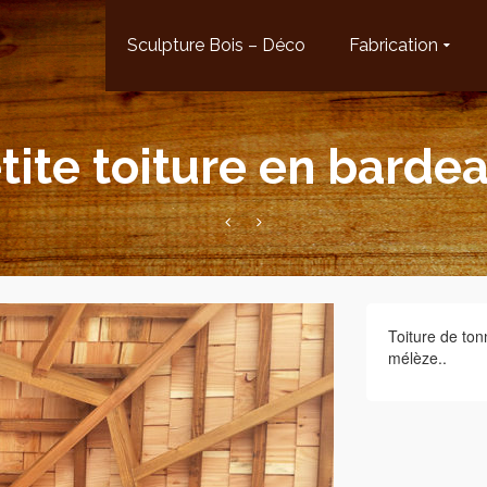
Sculpture Bois – Déco
Fabrication
tite toiture en barde
Toiture de to
mélèze..